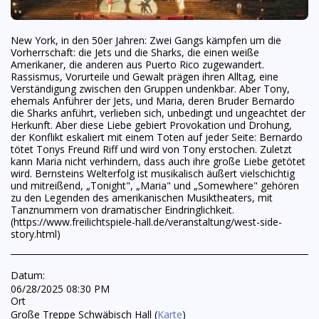
New York, in den 50er Jahren: Zwei Gangs kämpfen um die
Vorherrschaft: die Jets und die Sharks, die einen weiße
Amerikaner, die anderen aus Puerto Rico zugewandert.
Rassismus, Vorurteile und Gewalt prägen ihren Alltag, eine
Verständigung zwischen den Gruppen undenkbar. Aber Tony,
ehemals Anführer der Jets, und Maria, deren Bruder Bernardo
die Sharks anführt, verlieben sich, unbedingt und ungeachtet der
Herkunft. Aber diese Liebe gebiert Provokation und Drohung,
der Konflikt eskaliert mit einem Toten auf jeder Seite: Bernardo
tötet Tonys Freund Riff und wird von Tony erstochen. Zuletzt
kann Maria nicht verhindern, dass auch ihre große Liebe getötet
wird. Bernsteins Welterfolg ist musikalisch äußert vielschichtig
und mitreißend, „Tonight", „Maria" und „Somewhere" gehören
zu den Legenden des amerikanischen Musiktheaters, mit
Tanznummern von dramatischer Eindringlichkeit.
(https://www.freilichtspiele-hall.de/veranstaltung/west-side-
story.html)
Datum:
06/28/2025 08:30 PM
Ort
Große Treppe Schwäbisch Hall (
Karte
)